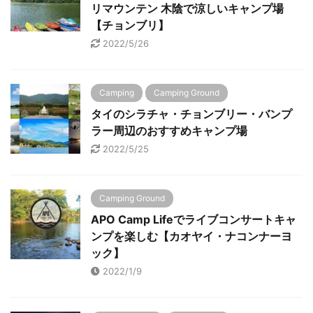
リマウンテン 木陰で涼しいキャンプ場
営、撤
っていますので、気になった方はぜひ
イ ナ
【チョンブリ】
楽しん
チェックしてみてください。
オヤ
2022/5/26
ンプ場
Contents1 Chonburi Mountain camp
ろにあり
れば日
チョンブ ...
Camping
Camping Ground
タイのシラチャ・チョンブリー・バンプ
ラー周辺のおすすめキャンプ場
2022/5/25
Camping Ground
APO Camp Lifeでライブコンサートキャ
ンプを楽しむ【カオヤイ・ナコンナーヨ
ック】
2022/1/9