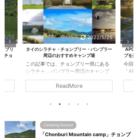
2/5/26
2022/5/25
チョンブリ
タイのシラチャ・チョンブリー・バンプラー
APO
場【チョ
周辺のおすすめキャンプ場
プを楽
この記事では、チョンプリー県にある
今回
シラチャ、バンプラー周辺のキャンプ
「AP
」チョン
場を紹介します。チョンブリー県は、
へ行
。この
ReadMore
バンコクから約１時間半と都心からも
ったの
ント
近いわりに自然豊かで、日本人が多く
ブコンサ
昼間や
居住する地域がらもあり、スタッフさ
Cam
とで
んは日本人馴れしている人が多いで
で、
気温
す。この辺のキャンプ場は、半分リゾ
付きで
っかく
ート化されているところばかりなの
うんで
Camping Ground
み半減
で、キャンプ初心者、ファミリーなど
業時間
「Chonburi Mountain camp」チョンブ
すよ
でも安心してキャンプできる環境が整
設6 