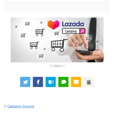
\ \ Click / /
-
Camping Ground