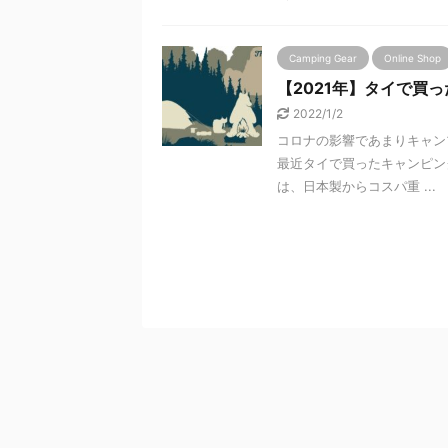
Camping Gear
Online Shop
【2021年】タイで買
2022/1/2
コロナの影響であまりキャン
最近タイで買ったキャンピン
は、日本製からコスパ重 ...