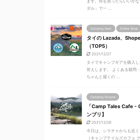
ます。何を買ったらいいかな
ダル」で一 ...
Camping Gear
Online Shop
タイの Lazada、S
（TOP5）
2021/12/27
タイでキャンプギアを購入
答えします。 よくある疑問
ちゃんと届くの ...
Camping Ground
「Camp Tales Caf
ンブリ】
2021/12/26
今日は、シラチャからも近くて、オシャ
（キャンプテイルズカフェ グ